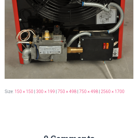
Size:
150 × 150
|
300 × 199
|
750 × 498
|
750 × 498
|
2560 × 1700