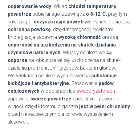
odparowanie wody
.
Wkład
chłodzi
temperaturę
powietrza
pobieranego z zewnątrz
o 6-12°C,
przy tym
nawilżając i
oczyszczając powietrze.
Panele posiadają
ochronną powłokę
, dzięki impregnacji żywicami.
Impregnacja zapewnia
wysoką chłonność
oraz są
odporność na uszkodzenia na skutek działania
czynników naturalnych
. Wkłady celulozowe
są
odporne
na: obkurczanie się, uszkodzenia na skutek
działania promieni „UV”, grzybów, bakterii i glonów.
We włóknach celulozowych zawierają
substancje
biobójcze i antybakteryjne.
Stosowanie
padów
celulozowych
w coolerach lub
ewaporyzatorach
zapewnia,
świeże powietrze
o idealnym poziomie
wilgoci, dzięki któremu organizm
jest w pełni chroniony
przed niebezpiecznym dla zdrowia wysuszeniem
śluzówek.