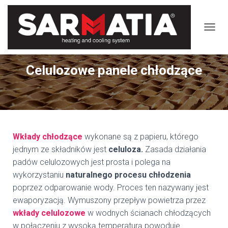
TOGGL
Celulozowe panele chłodzące
Wkłady chłodzące
wykonane są z papieru, którego
jednym ze składników jest
celuloza.
Zasada działania
padów celulozowych jest prosta i polega na
wykorzystaniu
naturalnego procesu chłodzenia
poprzez odparowanie wody. Proces ten nazywany jest
ewaporyzacją. Wymuszony przepływ powietrza przez
wkłady celulozowe
w wodnych ścianach chłodzących
w połączeniu z wysoką temperaturą powoduje