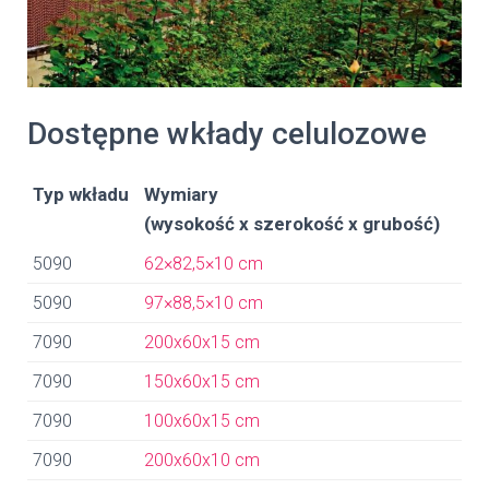
Dostępne wkłady celulozowe
Typ wkładu
Wymiary
(wysokość x szerokość x grubość)
5090
62×82,5×10 cm
5090
97×88,5×10 cm
7090
200x60x15 cm
7090
150x60x15 cm
7090
100x60x15 cm
7090
200x60x10 cm