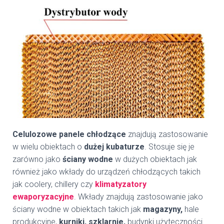
Celulozowe panele chłodzące
znajdują zastosowanie
w wielu obiektach o
dużej kubaturze
. Stosuje się je
zarówno jako
ściany wodne
w dużych obiektach jak
również jako wkłady do urządzeń chłodzących takich
jak coolery, chillery czy
klimatyzatory
ewaporyzacyjne
. Wkłady znajdują zastosowanie jako
ściany wodne w obiektach takich jak
magazyny,
hale
produkcyjne,
kurniki, szklarnie,
budynki użyteczności