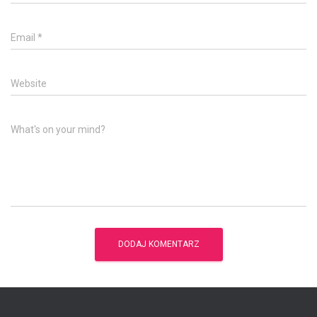
Email
*
Website
What's on your mind?