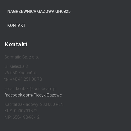
NAGRZEWNICA GAZOWA GH0825
KONTAKT
Kontakt
Sarmatia Sp. z o.o.
ul. Kielecka 3
26-050 Zagnańsk
tel. +48 41 251 00 78
email: kontakt@sun-beam.pl
facebook.com/PiecykiGazowe
Kapitał zakładowy: 200 000 PLN
KRS: 0000791872
NIP: 658-198-96-12