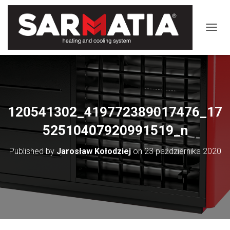
TOGGL
120541302_419772389017476_17
52510407920991519_n
Published by
Jarosław Kołodziej
on
23 października 2020