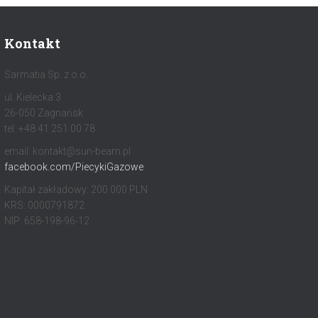
Kontakt
Sarmatia Sp. z o.o.
ul. Kielecka 3
26-050 Zagnańsk
tel. +48 41 251 00 78
email: kontakt@sun-beam.pl
facebook.com/PiecykiGazowe
Kapitał zakładowy: 200 000 PLN
KRS: 0000791872
NIP: 658-198-96-12