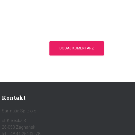
Kontakt
Sarmatia Sp. z o.o.
ul. Kielecka 3
26-050 Zagnańsk
tel. +48 41 251 00 78