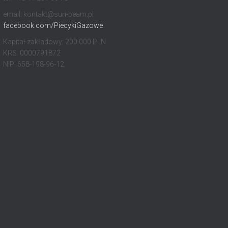
email: kontakt@sun-beam.pl
facebook.com/PiecykiGazowe
Kapitał zakładowy: 200 000 PLN
KRS: 0000791872
NIP: 658-198-96-12