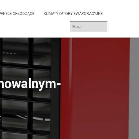
PANELE CHŁODZĄCE
KLIMATYZATORY EWAPORACYJNE
mowalnym-
0