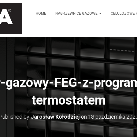
HOME
NAGRZEWNICE GAZOWE
CELULOZOWE 
r-gazowy-FEG-z-progra
termostatem
Published by
Jarosław Kołodziej
on
18 października 202